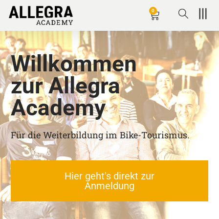
Zum
0
Wagen
Inhalt
springen
Willkommen
zur Allegra
Academy
Für die Weiterbildung im Bike-Tourismus.
Hier geht's direkt zur
Anmeldung