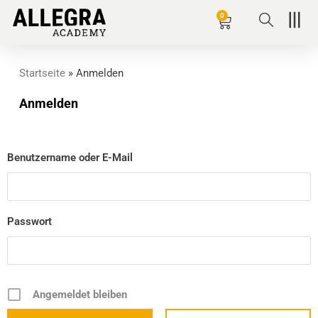
Zum
0
Wagen
Inhalt
springen
Startseite
»
Anmelden
Anmelden
Benutzername oder E-Mail
Passwort
Angemeldet bleiben