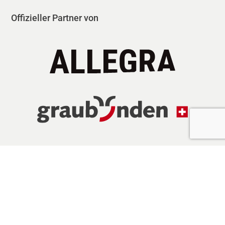
Offizieller Partner von
F
I
L